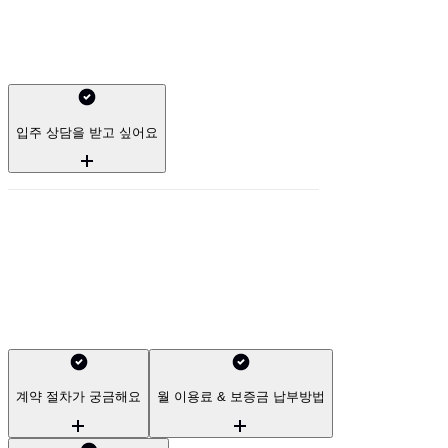
📍서울특별시 마포구 상수동2
에피소드 컨비니가 처음이라면?
입주 상담을 받고 싶어요
실제 촬영 사진 및 3D 영상을 통해 실제 방 모습을 확인할 수
있어요. 상담 혹은 투어가 필요하신 경우 문의를 남겨 주세요!
채팅 문의 : 우측 하단 아이콘
유선 문의 : 1600 - 6810 (주중 10~17시)
계약 절차가 궁금해요
월 이용료 & 보증금 납부방법