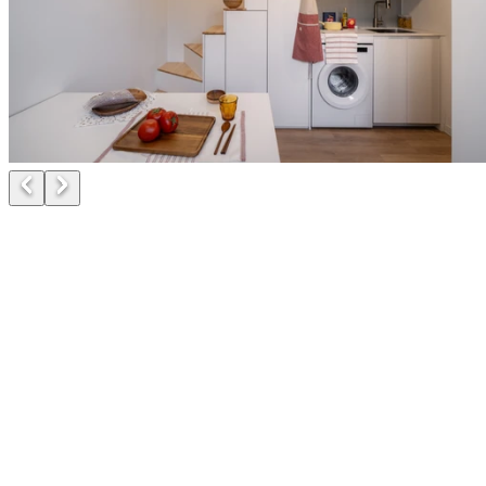
방 구조
복층 (개인 화장실, 주방)
이용료
월 145~165만원
(공과금, 관리비 면제)
보증금
500만원 부터