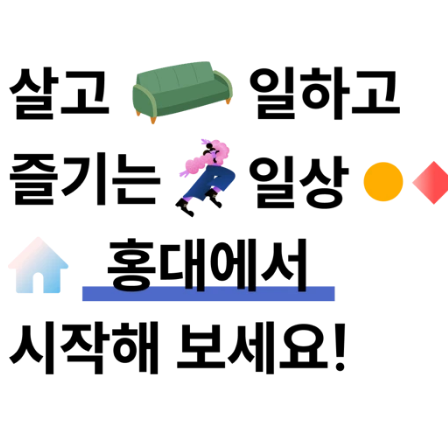
에피소드 컨비니 홍대
젊음과 다양성이 넘치는 홍대 거리에