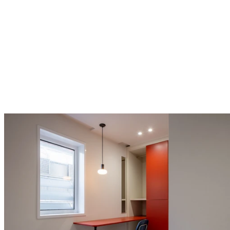
프로모션 2
계약 기간 무관,
풀퍼니시드 가구 제공
풀퍼니시드 가구 제공
*베이직(가구) 타입 한정