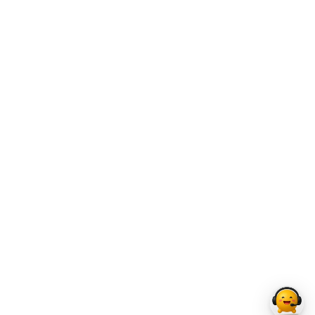
여유 있는 구조 덕분에 가볍게 대화를 나누거나, 잠시 머물며
쉬어가기에도 좋은 공간이에요. 다양한 사람들이 자연스럽게
어울릴 수 있는, 편안하고 따뜻한 분위기의 공용 라운지예요.
내집같이 편안한 소파와 푹신한 쿠션, 그리고 곳곳에 놓인 식
물들이 편안한 분위기를 만들어줘요. 따듯한 분위기 속 자연스
러운 휴식을 마음껏 즐겨보세요. 따뜻한 조명과 나무 테이블이
어우러진 다이닝 공간이에요. 여럿이 둘러앉아 식사하거나, 가
볍게 이야기를 나누기에도 좋아요. 깔끔한 구조와 모던한 색감
이 어우러진 공용 키친이에요. 가볍게 요리하거나, 식사를 나
누며 자연스럽게 대화를 이어가기 좋아요. 여럿이 함께 쓰는
공간이지만, 일상 속 작은 여유를 느껴보세요. 넓은 창으로 햇
살이 가득 들어오는 공용 키친과 다이닝 공간이에요. 친구, 지
인부터 가족들까지 모두 초대해서 소소한 파티를 즐겨보세요.
🚗 안내 사항 일반 관리비 평당 19,000원 (예상) 주차 1대
45,000원 2대째 부터는 1대 77,000원 🛏️ 제공 옵션 냉장고ㆍ하
이라이터ㆍ세탁기ㆍ에어컨ㆍWiFi * 세대 별로 상이할 수 있으
니, 유선 상담 시 문의해주세요. ✨ 주요 특징 북한산 숲세권 수
유 838은 어디서나 북한산이 내려다 보이는 뷰 맛집이랍니다.